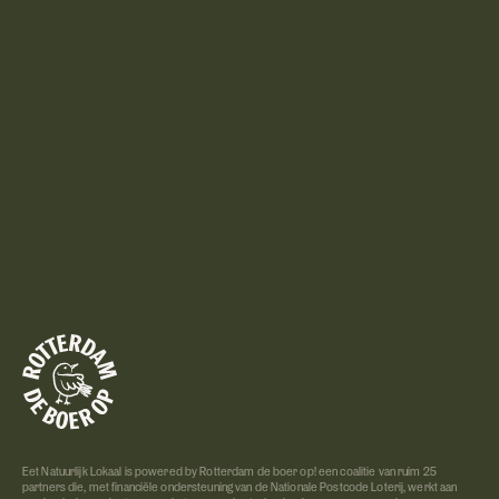
Inspiratie
Agenda
Privacy
Over ons
Cookies
Eet Natuurlijk Lokaal is powered by Rotterdam de boer op! een coalitie van ruim 25
partners die, met financiële ondersteuning van de Nationale Postcode Loterij, werkt aan